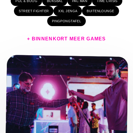
PIJL & BOOG
BOKSBAL
PAC MAN
TIME CRISIS
STREET FIGHTER
XXL JENGA
BUITENLOUNGE
PINGPONGTAFEL
+ BINNENKORT MEER GAMES