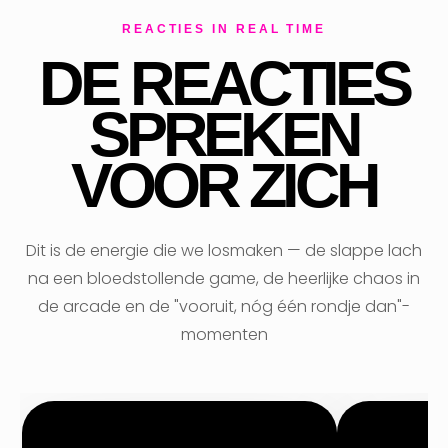
REACTIES IN REAL TIME
DE REACTIES
SPREKEN
VOOR ZICH
Dit is de energie die we losmaken — de slappe lach
na een bloedstollende game, de heerlijke chaos in
de arcade en de "vooruit, nóg één rondje dan"-
momenten