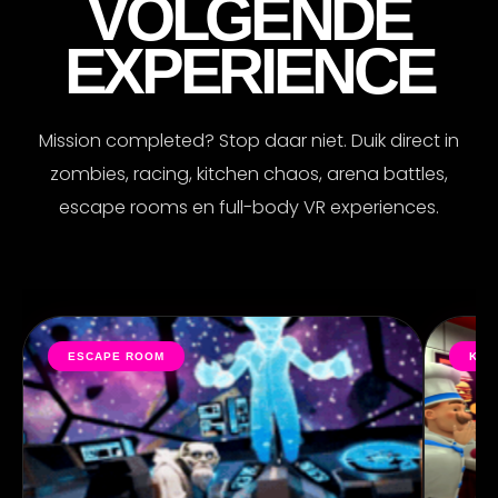
VOLGENDE
EXPERIENCE
Mission completed? Stop daar niet. Duik direct in
zombies, racing, kitchen chaos, arena battles,
escape rooms en full-body VR experiences.
KITCHEN CHAOS
SCI-
VIRAL ⚡