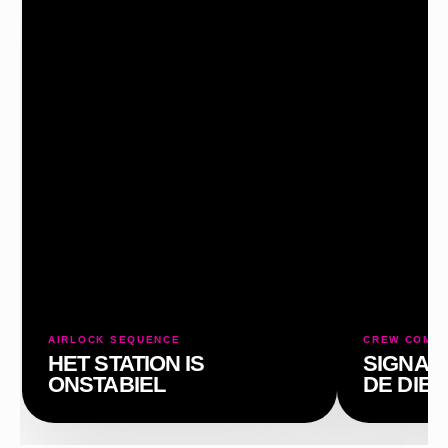
P
AIRLOCK SEQUENCE
CREW COMM
HET STATION IS
SIGNAA
ONSTABIEL
DE DIEP