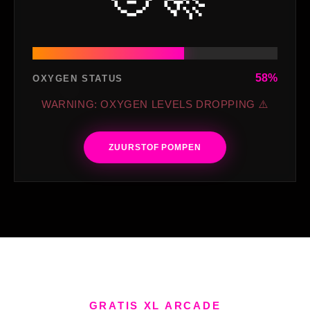
45%
OXYGEN STATUS
WARNING: OXYGEN LEVELS DROPPING ⚠️
ZUURSTOF POMPEN
R
GRATIS XL ARCADE