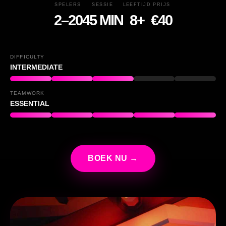
SPELERS
SESSIE
LEEFTIJD
PRIJS
2–20
45 MIN
8+
€40
DIFFICULTY
INTERMEDIATE
TEAMWORK
ESSENTIAL
BOEK NU →