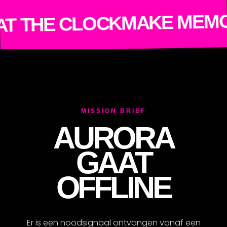
E
MAKE MEMORIES
 CLOCK
OM
MISSION BRIEF
AURORA
GAAT
OFFLINE
Er is een noodsignaal ontvangen vanaf een