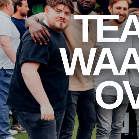
TE
WAA
O