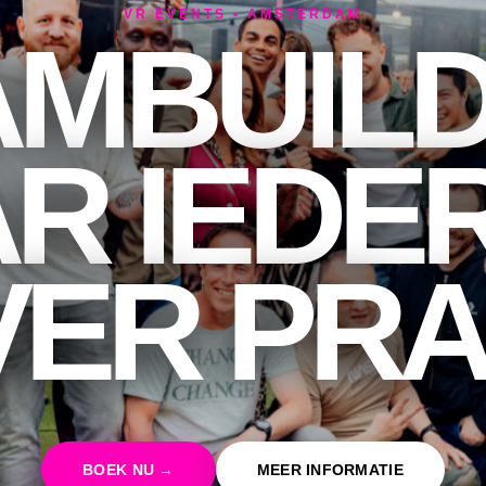
VR EVENTS • AMSTERDAM
AMBUILD
R IEDE
VER PRA
BOEK NU →
MEER INFORMATIE