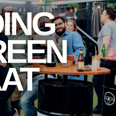
ING
REEN
AT