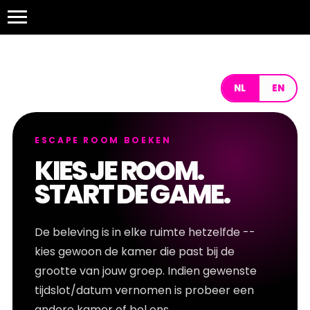
NL
EN
ESCAPE ROOM BOEKEN
KIES JE ROOM.
START DE GAME.
De beleving is in elke ruimte hetzelfde --
kies gewoon de kamer die past bij de
grootte van jouw groep. Indien gewenste
tijdslot/datum vernomen is probeer een
andere kamer of bel ons.