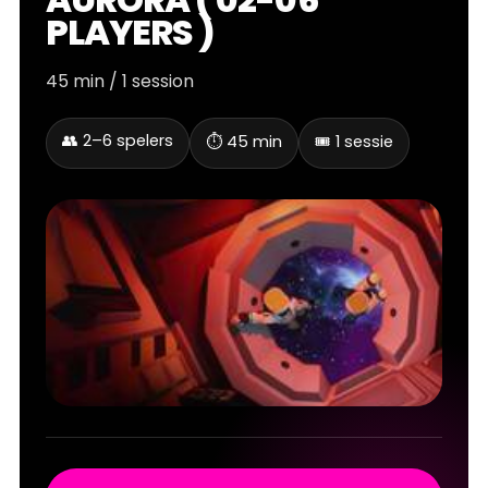
ENCES
PLAYERS )
45 min / 1 session
👥 2–6 spelers
⏱️ 45 min
🎟️ 1 sessie