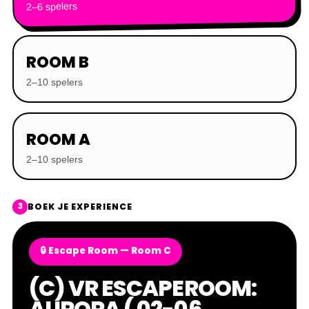
2–6 spelers
ROOM B
2–10 spelers
ROOM A
2–10 spelers
BOEK JE EXPERIENCE
3
🔒 Escape Room — Room C
(C) VR ESCAPEROOM:
AURORA ( 02-06