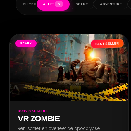
ALLES
SCARY
ADVENTURE
FILTER
9
SCARY
BEST SELLER
SURVIVAL MODE
VR ZOMBIE
Ren, schiet en overleef de apocalypse