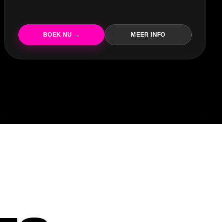
BOEK NU →
MEER INFO