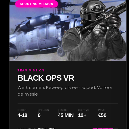
SHOOTING MISSION
TEAM MISSION
BLACK OPS VR
Werk samen. Beweeg als een squad. Voltooi
de missie
GROEP
SPELERS
SESSIE
LEEFTIJD
PRIJS
4-18
6
45 MIN
12+
€50