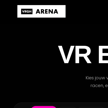
VR 
Kies jouw
racen, 