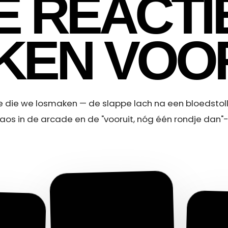
E REACTI
KEN VOOR
gie die we losmaken — de slappe lach na een bloedsto
chaos in de arcade en de "vooruit, nóg één rondje da