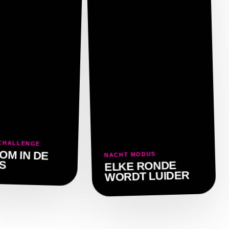
CHALLENGE
OM IN DE
NACHT MODUS
S
ELKE RONDE
WORDT LUIDER