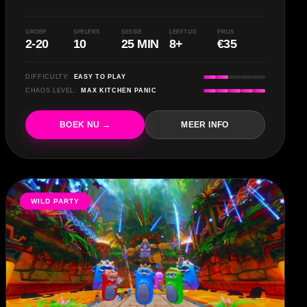
GROEP
SPELERS
SESSIE
LEEFTIJD
PRIJS
2-20
10
25 MIN
8+
€35
DIFFICULTY:
EASY TO PLAY
CHAOS LEVEL:
MAX KITCHEN PANIC
BOEK NU →
MEER INFO
WILD PARTY