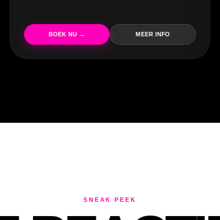
BOEK NU →
MEER INFO
SNEAK PEEK