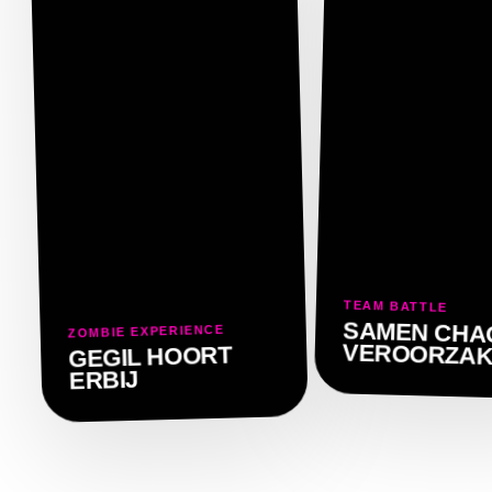
TEAM BATTLE
SAMEN CHA
ZOMBIE EXPERIENCE
VEROORZA
GEGIL HOORT
ERBIJ