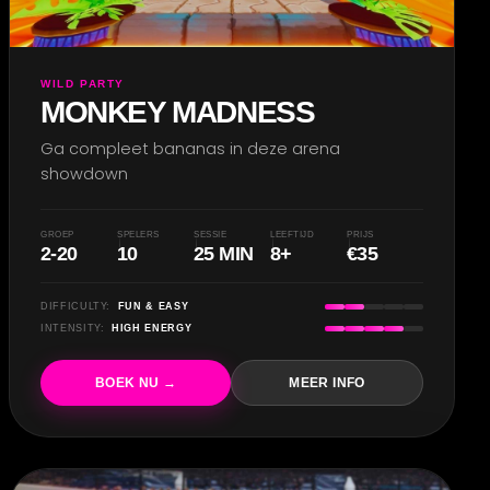
WILD PARTY
MONKEY MADNESS
Ga compleet bananas in deze arena
showdown
GROEP
SPELERS
SESSIE
LEEFTIJD
PRIJS
2-20
10
25 MIN
8+
€35
DIFFICULTY:
FUN & EASY
INTENSITY:
HIGH ENERGY
BOEK NU →
MEER INFO