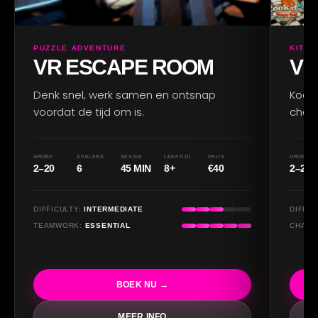
PUZZLE ADVENTURE
KITC
VR ESCAPE ROOM
VR
Denk snel, werk samen en ontsnap
Kook
voordat de tijd om is.
chaos
GROEP
SPELERS
SESSIE
LEEFTIJD
PRIJS
GROEP
2–20
6
45 MIN
8+
€40
2–20
DIFFICULTY:
INTERMEDIATE
DIFFIC
TEAMWORK:
ESSENTIAL
CHAOS
BOEK NU →
MEER INFO