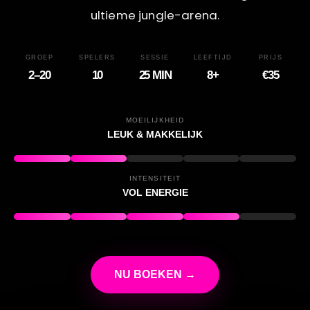
ultieme jungle-arena.
GROEP
SPELERS
SESSIE
LEEFTIJD
PRIJS
2–20
10
25 MIN
8+
€35
MOEILIJKHEID
LEUK & MAKKELIJK
INTENSITEIT
VOL ENERGIE
NU BOEKEN →