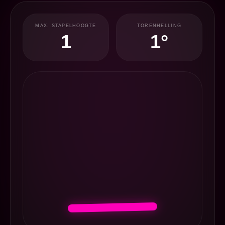
🍌
MAX. STAPELHOOGTE
TORENHELLING
1
2°