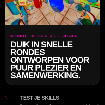
03 / CLAIM DE KROON
STORT JE IN EEN
FELLE STRIJD.
SLECHTS ÉÉN WINT
DE KROON VAN DE
APENKEIZER.
TEST JE SKILLS
01