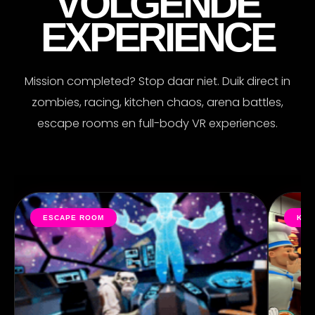
VOLGENDE
EXPERIENCE
Mission completed? Stop daar niet. Duik direct in
zombies, racing, kitchen chaos, arena battles,
escape rooms en full-body VR experiences.
ESCAPE ROOM
KIT