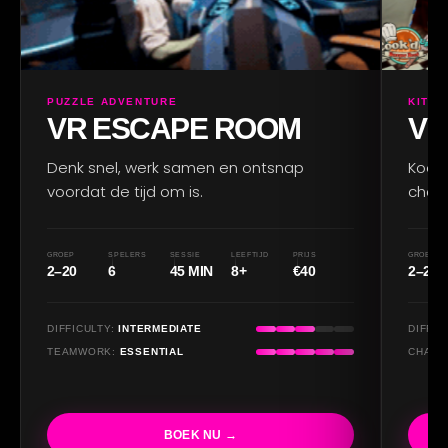
PUZZLE ADVENTURE
KITC
VR ESCAPE ROOM
VR
Denk snel, werk samen en ontsnap
Kook
voordat de tijd om is.
chaos
GROEP
SPELERS
SESSIE
LEEFTIJD
PRIJS
GROEP
2–20
6
45 MIN
8+
€40
2–20
DIFFICULTY:
INTERMEDIATE
DIFFIC
TEAMWORK:
ESSENTIAL
CHAOS
BOEK NU →