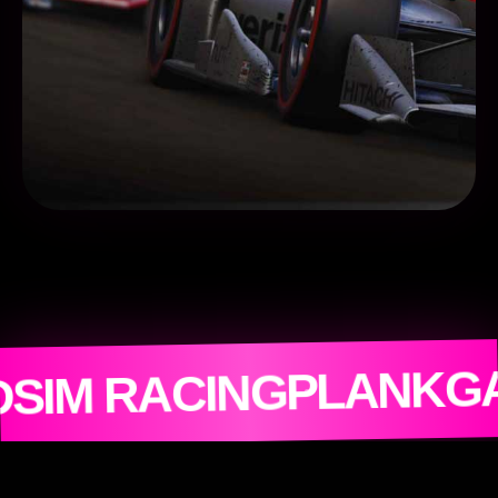
O
✕
PODI
PLANKGAS
ACING