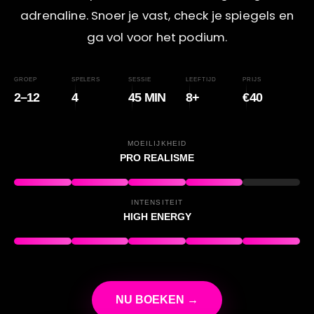
adrenaline. Snoer je vast, check je spiegels en
ga vol voor het podium.
GROEP
SPELERS
SESSIE
LEEFTIJD
PRIJS
2–12
4
45 MIN
8+
€40
MOEILIJKHEID
PRO REALISME
INTENSITEIT
HIGH ENERGY
NU BOEKEN →