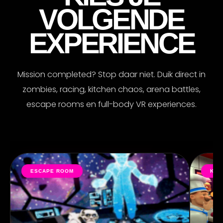
VOLGENDE
EXPERIENCE
Mission completed? Stop daar niet. Duik direct in
zombies, racing, kitchen chaos, arena battles,
escape rooms en full-body VR experiences.
ESCAPE ROOM
KIT