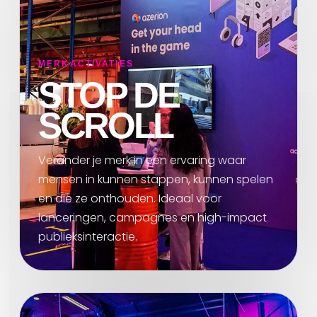
MERKACTIVATIES
STOP DE
SCROLL
Verander je merk in een ervaring waar
mensen in kunnen stappen, kunnen spelen
en die ze onthouden. Ideaal voor
lanceringen, campagnes en high-impact
publieksinteractie.