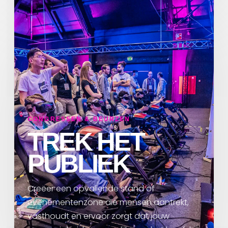
A
CONGRESSEN & BEURZEN
TREK HET
PUBLIEK
Creëer een opvallende stand of
evenementenzone die mensen aantrekt,
vasthoudt en ervoor zorgt dat jouw