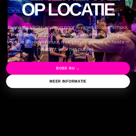
X
OP LOCATIE
Breng de VRGH-ervaring naar je eigen locatie, school,
kantoor, festival of evenementenruimte. Wij zorgen
voor de VR-apparatuur, multiplayer games en hosts —
jij zorgt voor het publiek.
BOEK NU →
MEER INFORMATIE