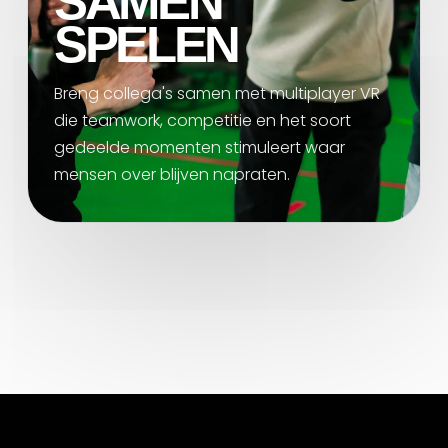
SAMEN
SPELEN
Breng collega's samen met multiplayer VR
die teamwork, competitie en het soort
gedeelde momenten stimuleert waar
mensen over blijven napraten.
ARENA-CREW ONLINE
✦
VRAGEN?