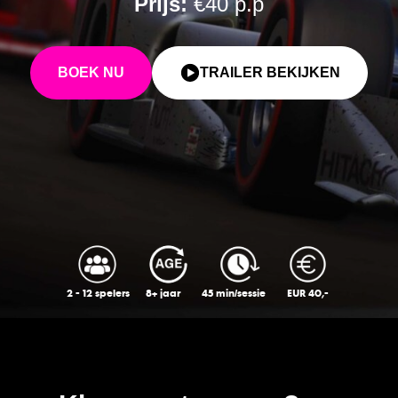
Prijs:
€40 p.p
BOEK NU
TRAILER BEKIJKEN
2 - 12 spelers
8+ jaar
45 min/sessie
EUR 40,-