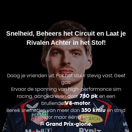
Snelheid, Beheers het Circuit en Laat je
Rivalen Achter in het Stof!
Daag je vrienden uit. Pak het stuur stevig vast. Geef
gas.
Ervaar de spanning van high-performance sim
750 pk
racing, aangedreven door
en een
V8-motor
brullende
.
350 km/u
Bereik snelheden van meer dan
en strijd
voor maar één ding:
Grand Prix-glorie.
🏁