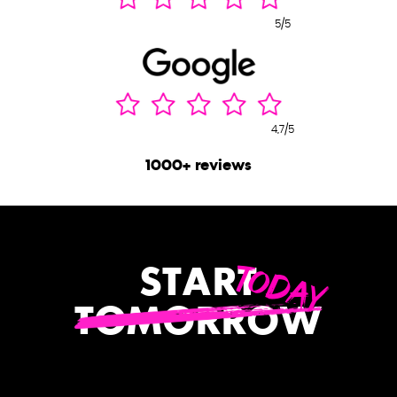
5/5
4,7/5
1000+ reviews
TODAY
START
TOMORROW