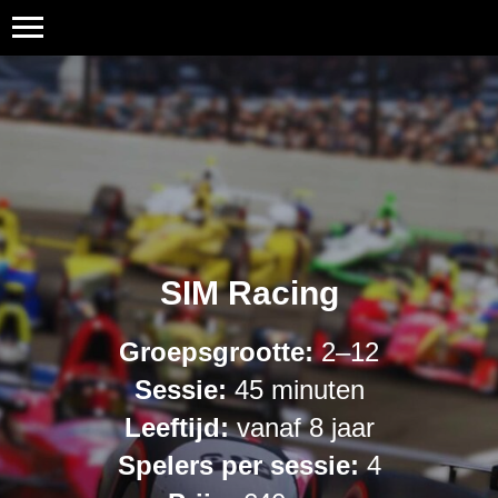
SIM Racing
Groepsgrootte:
2–12
Sessie:
45 minuten
Leeftijd:
vanaf 8 jaar
Spelers per sessie:
4