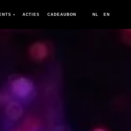
ENTS
ACTIES
CADEAUBON
NL
EN