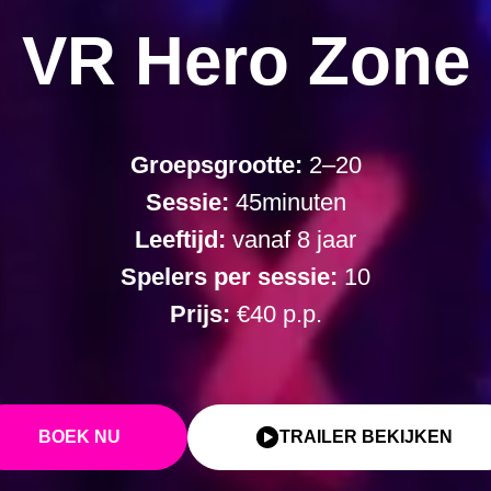
VR Hero Zone
Groepsgrootte:
2–20
Sessie:
45minuten
Leeftijd:
vanaf 8 jaar
Spelers per sessie:
10
Prijs:
€40 p.p.
BOEK NU
TRAILER BEKIJKEN