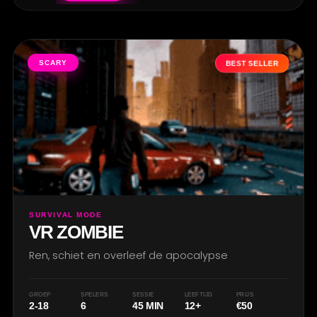
SCARY
BEST SELLER
SURVIVAL MODE
VR ZOMBIE
Ren, schiet en overleef de apocalypse
GROEP
SPELERS
SESSIE
LEEFTIJD
PRIJS
2-18
6
45 MIN
12+
€50