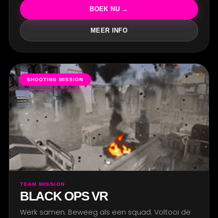
BOEK NU →
MEER INFO
SHOOTING MISSION
TEAM MISSION
BLACK OPS VR
Werk samen. Beweeg als een squad. Voltooi de