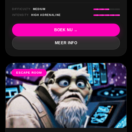
DIFFICULTY:
MEDIUM
INTENSITY:
HIGH ADRENALINE
BOEK NU →
MEER INFO
ESCAPE ROOM