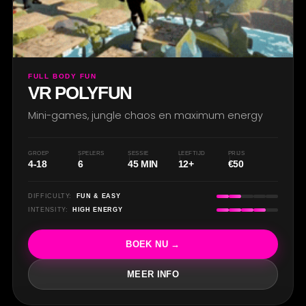
FULL BODY FUN
VR POLYFUN
Mini-games, jungle chaos en maximum energy
GROEP
SPELERS
SESSIE
LEEFTIJD
PRIJS
4-18
6
45 MIN
12+
€50
DIFFICULTY:
FUN & EASY
INTENSITY:
HIGH ENERGY
BOEK NU →
MEER INFO