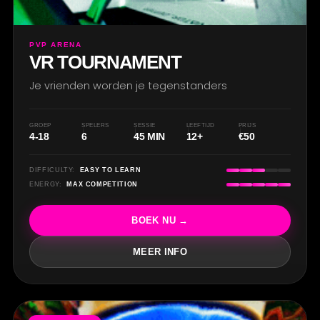
R
PVP ARENA
VR TOURNAMENT
Je vrienden worden je tegenstanders
GROEP
SPELERS
SESSIE
LEEFTIJD
PRIJS
4-18
6
45 MIN
12+
€50
DIFFICULTY:
EASY TO LEARN
ENERGY:
MAX COMPETITION
BOEK NU →
MEER INFO