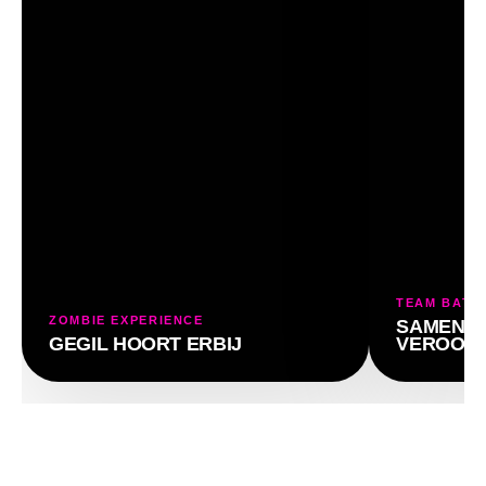
TEAM BATT
ZOMBIE EXPERIENCE
SAMEN 
GEGIL HOORT ERBIJ
VEROOR