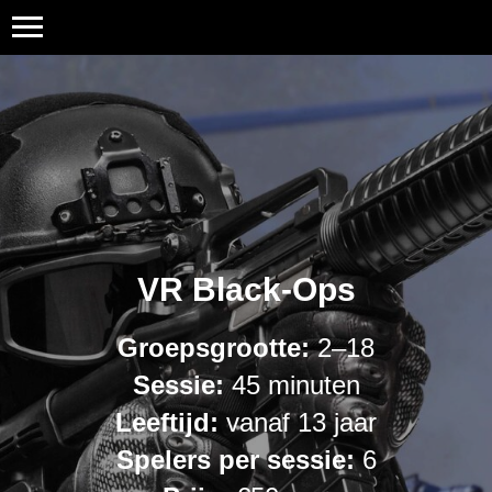
VR Black-Ops
Groepsgrootte:
2–18
Sessie:
45 minuten
Leeftijd:
vanaf 13 jaar
Spelers per sessie:
6