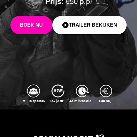
Prijs:
€50 p.p.
BOEK NU
TRAILER BEKIJKEN
2 - 18 spelers
13+ jaar
45 min/sessie
EUR 50,-