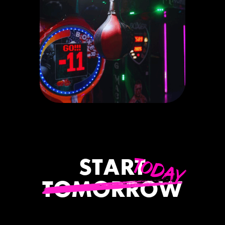
TODAY
START
TOMORROW