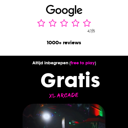
4,7/5
1000+ reviews
Altijd inbegrepen (
free to play
)
Gratis
XL ARCADE