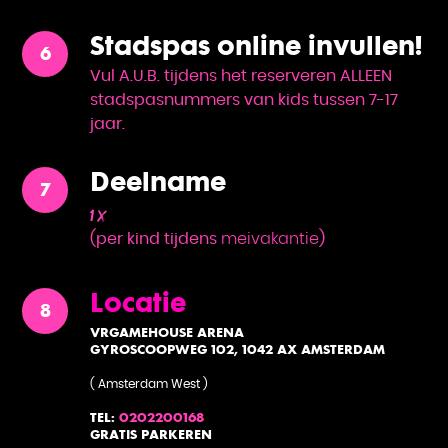
Stadspas
online invullen!
Vul A.U.B. tijdens het reserveren ALLEEN
stadspasnummers van kids tussen 7-17
jaar.
Deelname
1 x
(per kind tijdens
meivakantie
)
TS
Locatie
VRGAMEHOUSE ARENA
GYROSCOOPWEG 102, 1042 AX AMSTERDAM
( Amsterdam West )
TEL:
0202200168
GRATIS PARKEREN