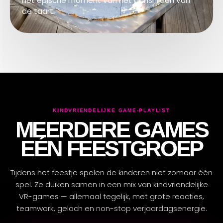
het epische moment van het aansnijden van
de taart.
KIND­VRIENDELIJKE GAME-PLAYLIST
ARENA-CREW ONLINE
MEERDERE GAMES
✦
VRAGEN?
EÉN FEESTGROEP
Tijdens het feestje spelen de kinderen niet zomaar één
spel. Ze duiken samen in een mix van kindvriendelijke
VR-games — allemaal tegelijk, met grote reacties,
teamwork, gelach en non-stop verjaardagsenergie.