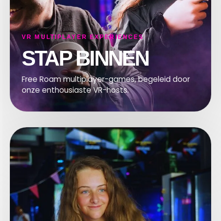
VR MULTIPLAYER EXPERIENCES
STAP BINNEN
Free Roam multiplayer-games, begeleid door
onze enthousiaste VR-hosts.