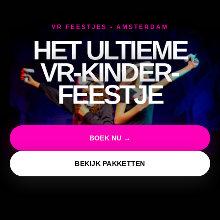
VR FEESTJES • AMSTERDAM
HET ULTIEME
VR-KINDER­
FEESTJE
BOEK NU →
BEKIJK PAKKETTEN