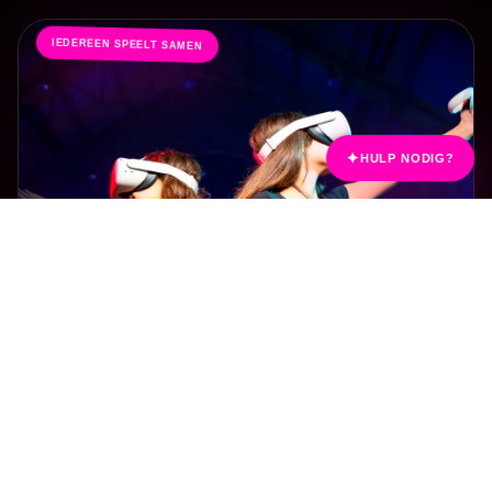
IEDEREEN SPEELT SAMEN
✦
HULP NODIG?
WILD FEEST
MONKEY
MADNESS
Grappig, actief en vol beweging. Perfect voor
verjaardagsenergie en vrolijke groepschaos.
STIJL
ENERGIE
KINDEREN
AVONTUUR
HOOG
KINDVRIENDELIJK