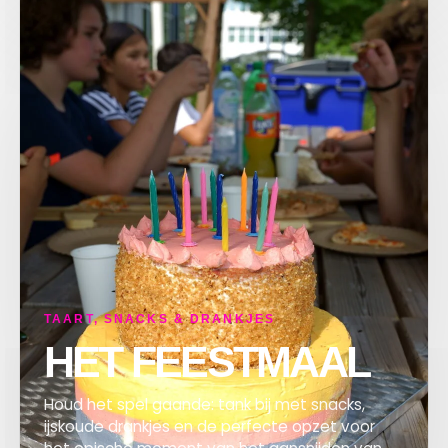
TAART, SNACKS & DRANKJES
HET FEESTMAAL
Houd het spel gaande: tank bij met snacks,
ijskoude drankjes en de perfecte opzet voor