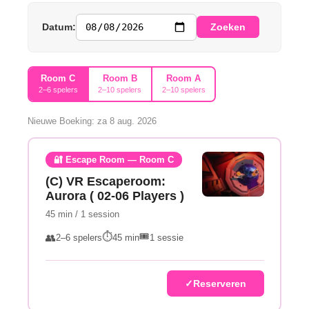
Datum:
Zoeken
Room C
Room B
Room A
2–6 spelers
2–10 spelers
2–10 spelers
Nieuwe Boeking: za 8 aug. 2026
🔐 Escape Room — Room C
(C) VR Escaperoom:
Aurora ( 02-06 Players )
45 min / 1 session
⏱️
🎟️
👥
2–6 spelers
45 min
1 sessie
Reserveren